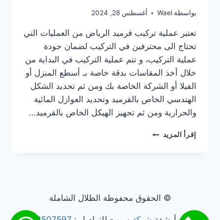
بواسطة
Wael
أغسطس 28, 2024
تعتبر عملية تركيب قرميد الرياض من العمليات التي
تحتاج الى محترفين في التركيب لضمان جودة
عملية التركيب، و تتم عملية التركيب في البداية من
خلال أخذ المقاسات بدقة خاصة بـ أسطع المنزل أو
الفيلا أو الشركة الخاصة بك ومن ثم تحديد الشكل
الهندسي الخاص بالقرميد وتحديد العوازل المائية
والحرارية ومن ثم تجهيز الهيكل الخاص بالقرميد…
تركيب
إقرأ المزيد
قرميد
الرياض
دليل
شامل
لتركيب
أسقف
© الحقوق محفوظة الظلال الشاملة
مميزة
تسويق وأرشفة
شركة سيو
- للتواصل :
201011507597